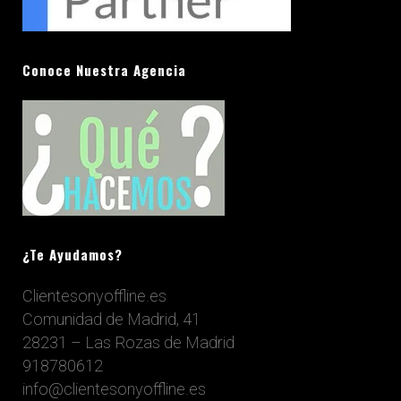
Conoce Nuestra Agencia
¿Te Ayudamos?
Clientesonyoffline.es
Comunidad de Madrid, 41
28231 – Las Rozas de Madrid
918780612
info@clientesonyoffline.es