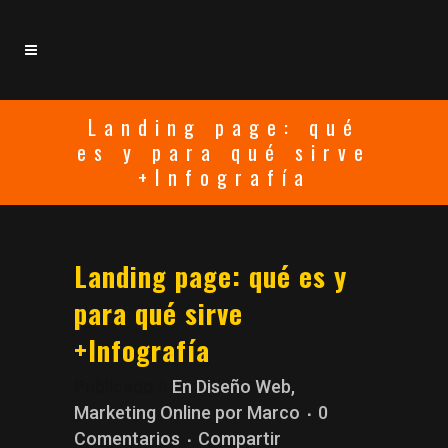
Landing page: qué
es y para qué sirve
+Infografía
Landing page: qué es y
para qué sirve
+Infografía
Publicado h
En
Diseño Web
,
Marketing Online
por
Marco
0
Comentarios
Compartir