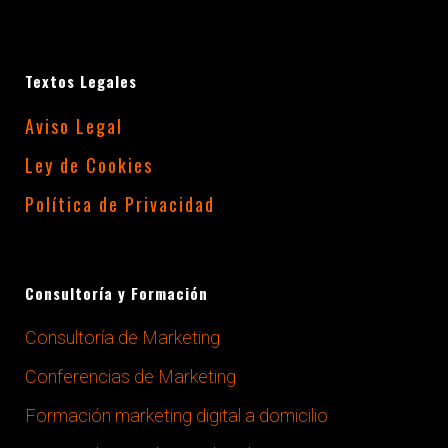
VÍDEO MARKETING
Textos Legales
Potencia tu imagen de marca
con el formato vídeo, en las
Aviso Legal
redes sociales o en el ámbito
Ley de Cookies
corporativo
Política de Privacidad
+INFO
SOCIAL MEDIA
Consultoría y Formación
Define tu estrategia en las
redes sociales para mejorar tu
Consultoría de Marketing
imagen de marca, ampliando
Conferencias de Marketing
tus clientes
Formación marketing digital a domicilio
+INFO