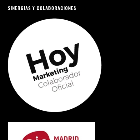
SINERGIAS Y COLABORACIONES
FORMACIÓN DE MARKETING
DIGITAL
Domina el marketing online:
diseño web, posicionamientos,
anuncios, redes sociales,
newsletter,…
+INFO
CONFERENCIAS DE MARKETING
SI buscas un speaker de
marketing, cuenta con nuestra
formación y experiencia para
tus eventos
+INFO