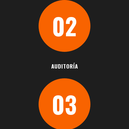
Potencia tu negocio en tu zona
con el buzoneo, fideliza
02
clientes: diseño, impresión y
reparto
+INFO
PUERTA FRÍA
Somos la cara de tu negocio,
AUDITORÍA
llegando a tus clientes
potenciales para aumentar las
ventas
03
+ INFO
FIDELIZACIÓN DE CLIENTES
Creamos vínculos comerciales