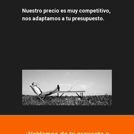
negocio
Nuestro precio es muy competitivo,
+INFO
nos adaptamos a tu presupuesto.
REDES SOCIALES
Gestionamos tu comunidad
para aumentar los seguidores
y generar mayor alcance e
interacción
+INFO
EMAIL MARKETING
Fideliza a tus clientes con
campañas de emailing
marketing: diseño, envío e
informes de la actividad
¿Hablamos de tu proyecto y