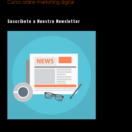
Curso online marketing digital
CURSOS ONLINE MARKETING
DIGITAL
Suscríbete a Nuestro Newsletter
Cursos de marketing online a tu
medida: hazlo tu mismo,
desarrollando tu proyecto de
forma sencilla
+INFO
CONSULTORÍA DE MARKETING
Te apoyamos para lanzar tu
proyecto o potenciar tu
negocio a través del marketing
digital o tradicional
+INFO