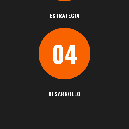
para conseguir la confianza de
tus clientes a lo largo del
ESTRATEGIA
tiempo
+INFO
04
FORMACIÓN DE EQUIPOS
COMERCIALES
Formamos comerciales con el
objetivo de captar clientes
para tu negocio, conociendo
tus necesidades
DESARROLLO
+INFO
DISEÑO WEB
Nos adaptamos a tu