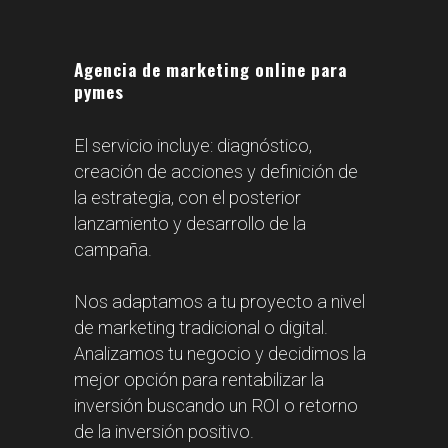
presupuesto para el diseño
web de tu proyecto, incluyendo
dominio, hosting y correos
Agencia de marketing online para
pymes
+INFO
El servicio incluye: diagnóstico,
POSICIONAMIENTO SEO
creación de acciones y definición de
Consigue mayor visibilidad en
la estrategia, con el posterior
los buscadores, valoración
lanzamiento y desarrollo de la
gratuita previa del proyecto
campaña.
+INFO
Nos adaptamos a tu proyecto a nivel
de marketing tradicional o digital.
Analizamos tu negocio y decidimos la
PUBLICIDAD EN INTERNET
mejor opción para rentabilizar la
Contamos con certificaciones,
inversión buscando un ROI o retorno
en Google Ads y a través de
de la inversión positivo.
las redes sociales, potencia tu