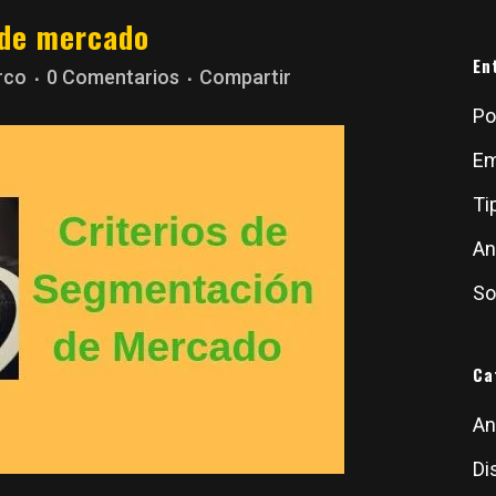
 de mercado
En
rco
0 Comentarios
Compartir
Po
Em
Ti
An
So
Ca
An
Di