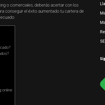
Ll
ting o comerciales, deberás acertar con los
a conseguir el éxito aumentado tu cartera de
Ma
adecuado.
Ma
Re
S
rcado?
ados?
Sí
 online